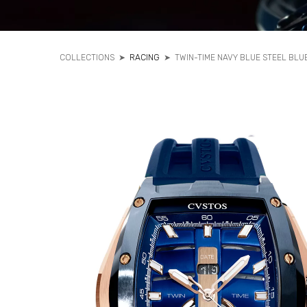
COLLECTIONS
➤
RACING
➤
TWIN-TIME NAVY BLUE STEEL BLUE