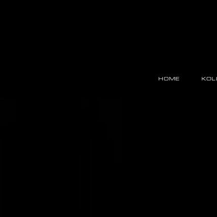
Direkt
zum
Inhalt
Main
navigation
HOME
KOL