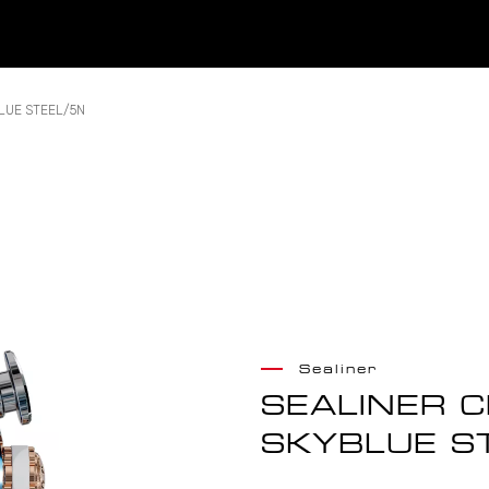
LUE STEEL/5N
Sealiner
SEALINER 
SKYBLUE S