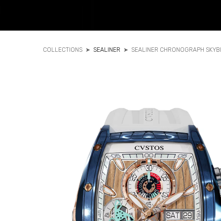
COLLECTIONS
➤
SEALINER
➤
SEALINER CHRONOGRAPH SKYB