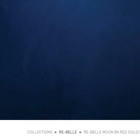
COLLECTIONS
➤
RE-BELLE
➤
RE-BELLE MOON 5N RED GOLD/