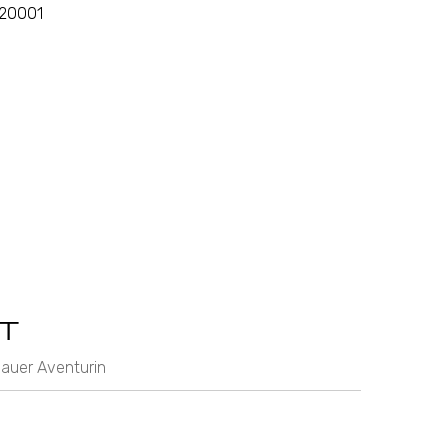
620001
T
lauer Aventurin