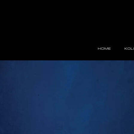
Direkt
zum
Inhalt
Main
navigation
HOME
KOL