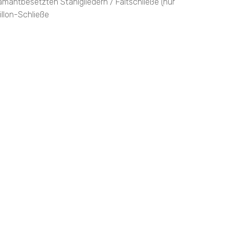
 diamantbesetzten Stahlgliedern / Faltschließe (nur
illon-Schließe